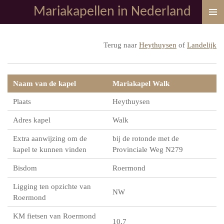
Mariakapellen in Nederland
Ga
direct
naar
Terug naar
Heythuysen
of
Landelijk
de
hoofdinhoud
Naam van de kapel
Mariakapel Walk
Plaats
Heythuysen
Adres kapel
Walk
Extra aanwijzing om de
bij de rotonde met de
kapel te kunnen vinden
Provinciale Weg N279
Bisdom
Roermond
Ligging ten opzichte van
NW
Roermond
KM fietsen van Roermond
10,7