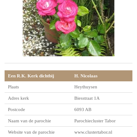
Een R.K. Kerk dichtbij
H. Nicolaas
Plaats
Heythuysen
Adres kerk
Biesstraat 1A
Postcode
6093 AB
Naam van de parochie
Parochiecluster Tabor
Website van de parochie
www.clustertabor.nl