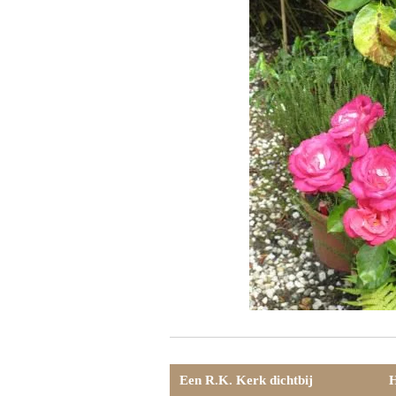
Een R.K. Kerk dichtbij
H