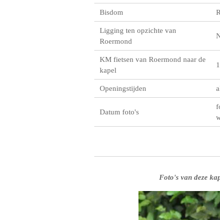
Bisdom
R
Ligging ten opzichte van
Roermond
KM fietsen van Roermond naar de
1
kapel
Openingstijden
a
f
Datum foto's
w
Foto's van deze kap