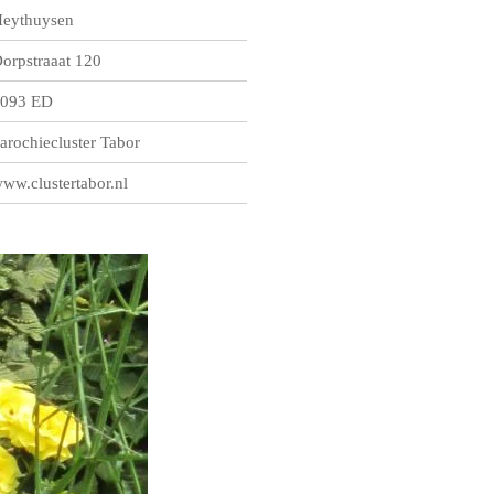
eythuysen
orpstraaat 120
093 ED
arochiecluster Tabor
ww.clustertabor.nl