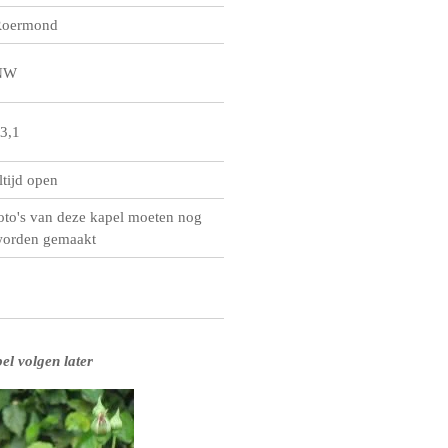
oermond
NW
3,1
ltijd open
oto's van deze kapel moeten nog
orden gemaakt
el volgen later