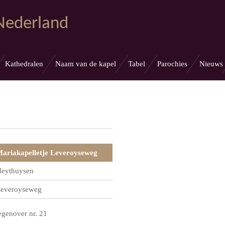
 Nederland
Kathedralen
Naam van de kapel
Tabel
Parochies
Nieuws
ariakapelletje Leveroyseweg
eythuysen
everoyseweg
egenover nr. 21