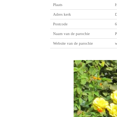
Plaats
H
Adres kerk
D
Postcode
6
Naam van de parochie
P
Website van de parochie
w