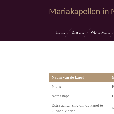
Ga
Mariakapellen in
direct
naar
de
hoofdinhoud
Home
Diaserie
Wie is Maria
Naam van de kapel
M
Plaats
H
Adres kapel
L
Extra aanwijzing om de kapel te
t
kunnen vinden