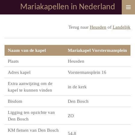
Mariakapellen in Nederland
Ga
direct
naar
Terug naar
Heusden
of
Landelijk
de
hoofdinhoud
Naam van de kapel
Mariakapel Vorstermansplein
Plaats
Heusden
Adres kapel
Vorstermansplein 16
Extra aanwijzing om de
in de kerk
kapel te kunnen vinden
Bisdom
Den Bosch
Ligging ten opzichte van
ZO
Den Bosch
KM fietsen van Den Bosch
54,8