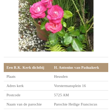
Een R.K. Kerk dichtbij
H. Antonius van Padua­kerk
Plaats
Heusden
Adres kerk
Vorstermansplein 16
Postcode
5725 AM
Naam van de parochie
Parochie Heilige Franciscus