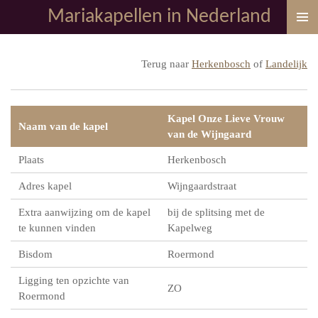
Mariakapellen in Nederland
Ga
direct
naar
Terug naar
Herkenbosch
of
Landelijk
de
hoofdinhoud
Kapel Onze Lieve Vrouw
Naam van de kapel
van de Wijngaard
Plaats
Herkenbosch
Adres kapel
Wijngaardstraat
Extra aanwijzing om de kapel
bij de splitsing met de
te kunnen vinden
Kapelweg
Bisdom
Roermond
Ligging ten opzichte van
ZO
Roermond