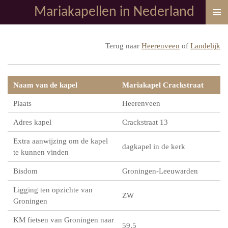
Mariakapellen in Nederland
Ga
direct
naar
Terug naar
Heerenveen
of
Landelijk
de
hoofdinhoud
Naam van de kapel
Mariakapel Crackstraat
Plaats
Heerenveen
Adres kapel
Crackstraat 13
Extra aanwijzing om de kapel
dagkapel in de kerk
te kunnen vinden
Bisdom
Groningen-Leeuwarden
Ligging ten opzichte van
ZW
Groningen
KM fietsen van Groningen naar
59,5