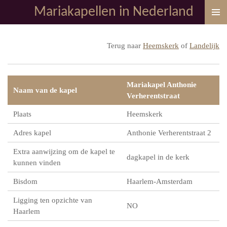
Mariakapellen in Nederland
Ga
direct
naar
Terug naar
Heemskerk
of
Landelijk
de
hoofdinhoud
Mariakapel Anthonie
Naam van de kapel
Verherentstraat
Plaats
Heemskerk
Adres kapel
Anthonie Verherentstraat 2
Extra aanwijzing om de kapel te
dagkapel in de kerk
kunnen vinden
Bisdom
Haarlem-Amsterdam
Ligging ten opzichte van
NO
Haarlem