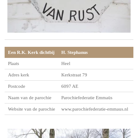
Een R.K. Kerk dichtbij
H. Stephanus
Plaats
Heel
Adres kerk
Kerkstraat 79
Postcode
6097 AE
Naam van de parochie
Parochiefederatie Emmaüs
Website van de parochie
www.parochiefederatie-emmaus.nl