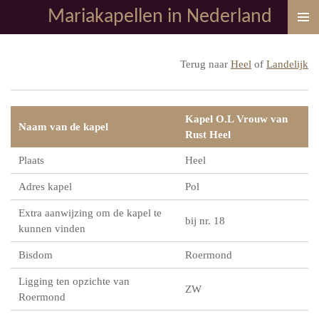
Mariakapellen in Nederland
Ga
direct
naar
Terug naar
Heel
of
Landelijk
de
hoofdinhoud
Kapel O.L Vrouw van
Naam van de kapel
Rust Heel
Plaats
Heel
Adres kapel
Pol
Extra aanwijzing om de kapel te
bij nr. 18
kunnen vinden
Bisdom
Roermond
Ligging ten opzichte van
ZW
Roermond