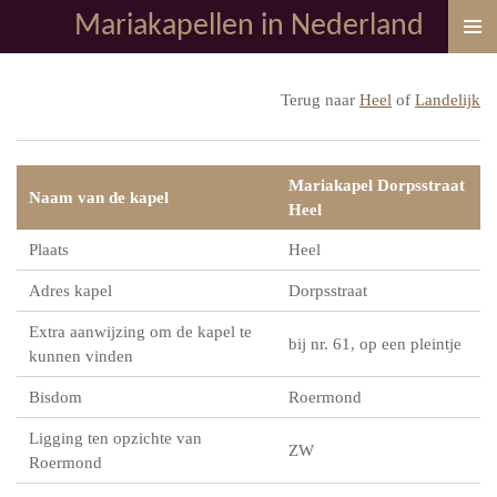
Mariakapellen in Nederland
Ga
direct
naar
Terug naar
Heel
of
Landelijk
de
hoofdinhoud
Mariakapel Dorpsstraat
Naam van de kapel
Heel
Plaats
Heel
Adres kapel
Dorpsstraat
Extra aanwijzing om de kapel te
bij nr. 61, op een pleintje
kunnen vinden
Bisdom
Roermond
Ligging ten opzichte van
ZW
Roermond