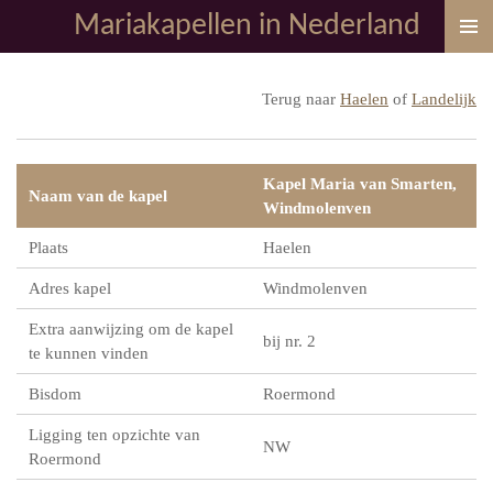
Mariakapellen in Nederland
Ga
direct
naar
Terug naar
Haelen
of
Landelijk
de
hoofdinhoud
Kapel Maria van Smarten,
Naam van de kapel
Windmolenven
Plaats
Haelen
Adres kapel
Windmolenven
Extra aanwijzing om de kapel
bij nr. 2
te kunnen vinden
Bisdom
Roermond
Ligging ten opzichte van
NW
Roermond