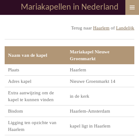
Mariakapellen in Nederland
Ga
direct
naar
Terug naar
Haarlem
of
Landelijk
de
hoofdinhoud
Mariakapel Nieuwe
Naam van de kapel
Groenmarkt
Plaats
Haarlem
Adres kapel
Nieuwe Groenmarkt 14
Extra aanwijzing om de
in de kerk
kapel te kunnen vinden
Bisdom
Haarlem-Amsterdam
Ligging ten opzichte van
kapel ligt in Haarlem
Haarlem