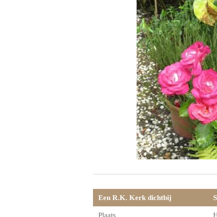
Een R.K. Kerk dichtbij
S
Plaats
H