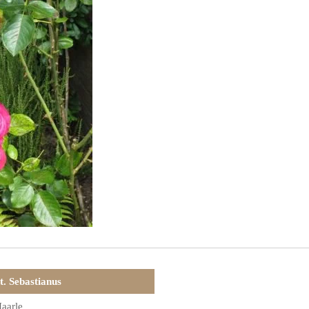
t. Sebastianus
aarle