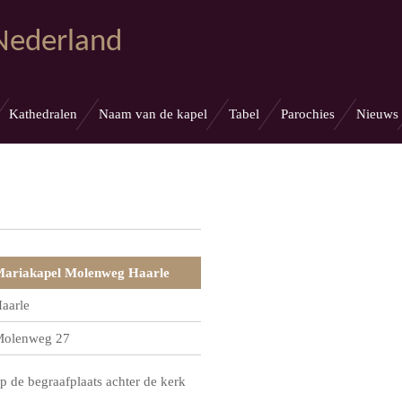
 Nederland
Kathedralen
Naam van de kapel
Tabel
Parochies
Nieuws
ariakapel Molenweg Haarle
aarle
olenweg 27
p de begraafplaats achter de kerk