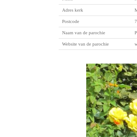
Adres kerk
M
Postcode
7
Naam van de parochie
P
Website van de parochie
w