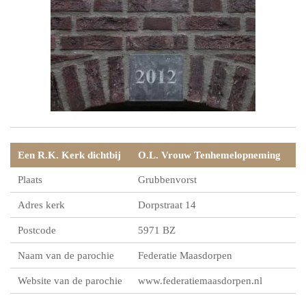
Een R.K. Kerk dichtbij
O.L. Vrouw Tenhemelopneming
Plaats
Grubbenvorst
Adres kerk
Dorpstraat 14
Postcode
5971 BZ
Naam van de parochie
Federatie Maasdorpen
Website van de parochie
www.federatiemaasdorpen.nl