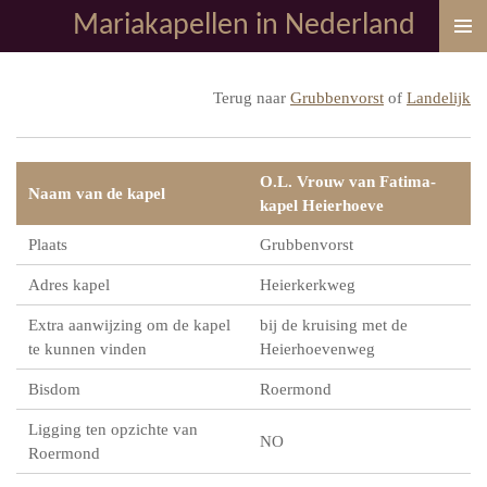
Mariakapellen in Nederland
Ga
direct
naar
Terug naar
Grubbenvorst
of
Landelijk
de
hoofdinhoud
O.L. Vrouw van Fatima-
Naam van de kapel
kapel Heierhoeve
Plaats
Grubbenvorst
Adres kapel
Heierkerkweg
Extra aanwijzing om de kapel
bij de kruising met de
te kunnen vinden
Heierhoevenweg
Bisdom
Roermond
Ligging ten opzichte van
NO
Roermond