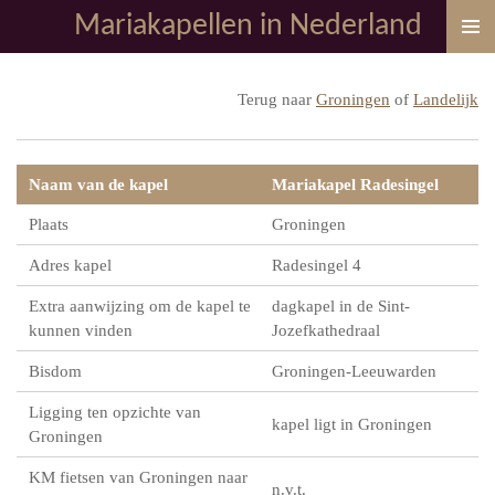
Mariakapellen in Nederland
Ga
direct
naar
Terug naar
Groningen
of
Landelijk
de
hoofdinhoud
Naam van de kapel
Mariakapel Radesingel
Plaats
Groningen
Adres kapel
Radesingel 4
Extra aanwijzing om de kapel te
dagkapel in de Sint-
kunnen vinden
Jozefkathedraal
Bisdom
Groningen-Leeuwarden
Ligging ten opzichte van
kapel ligt in Groningen
Groningen
KM fietsen van Groningen naar
n.v.t.