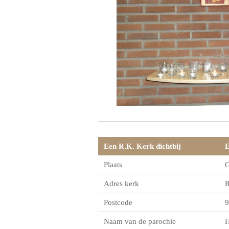
Een R.K. Kerk dichtbij
Plaats
G
Adres kerk
R
Postcode
9
Naam van de parochie
H