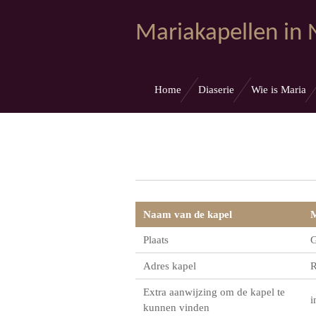
Ga
Mariakapellen in
direct
naar
de
hoofdinhoud
Home
Diaserie
Wie is Maria
Naam van de kapel
M
Plaats
G
Adres kapel
R
Extra aanwijzing om de kapel te
i
kunnen vinden