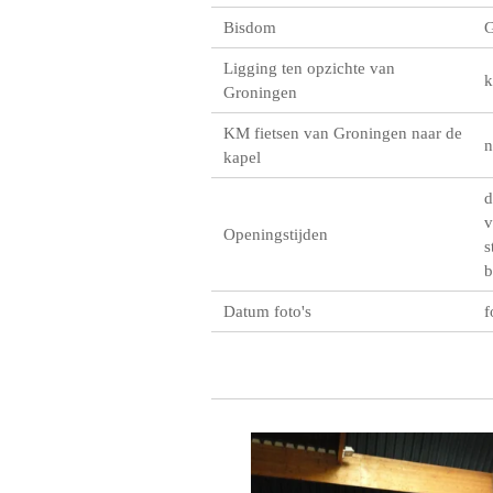
Bisdom
G
Ligging ten opzichte van
k
Groningen
KM fietsen van Groningen naar de
n
kapel
d
v
Openingstijden
s
b
Datum foto's
f