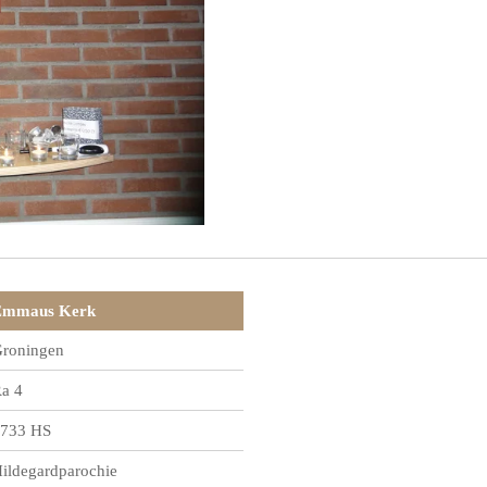
Emmaus Kerk
roningen
a 4
733 HS
ildegardparochie