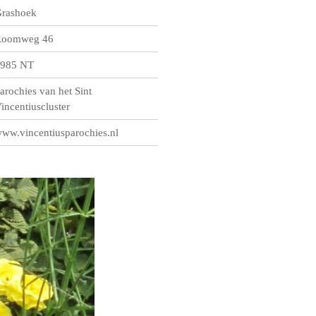
rashoek
oomweg 46
985 NT
arochies van het Sint
incentiuscluster
ww.vincentiusparochies.nl