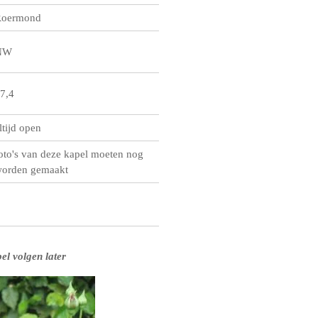
oermond
NW
7,4
ltijd open
oto's van deze kapel moeten nog
orden gemaakt
el volgen later