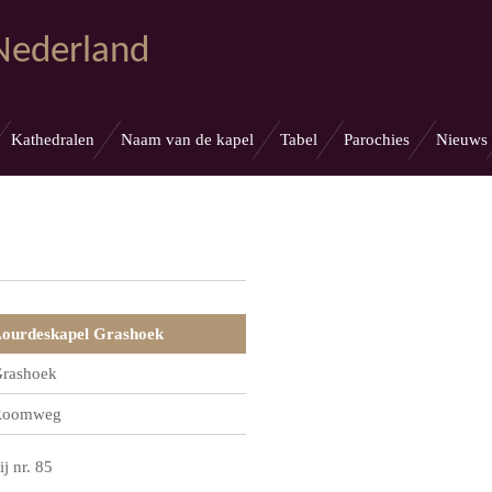
 Nederland
Kathedralen
Naam van de kapel
Tabel
Parochies
Nieuws
ourdeskapel Grashoek
rashoek
Roomweg
ij nr. 85