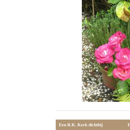
Een R.K. Kerk dichtbij
H