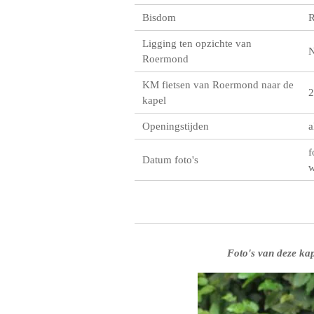
Bisdom
R
Ligging ten opzichte van
Roermond
KM fietsen van Roermond naar de
2
kapel
Openingstijden
a
f
Datum foto's
w
Foto's van deze kap