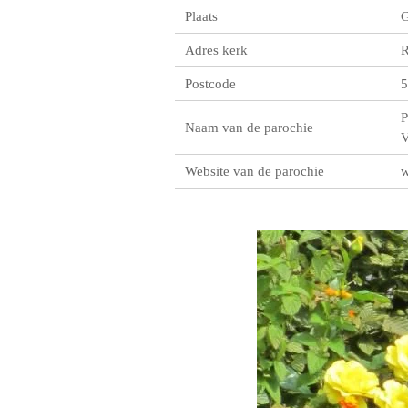
Plaats
G
Adres kerk
R
Postcode
5
P
Naam van de parochie
V
Website van de parochie
w