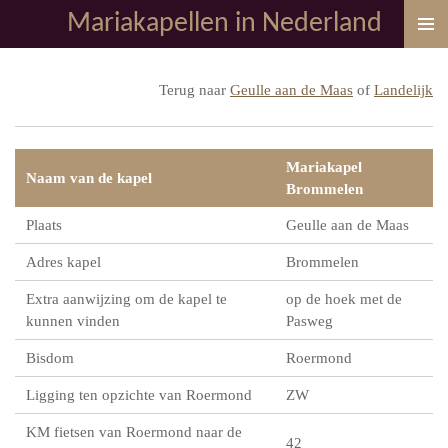
Mariakapellen in Nederland
Ga
direct
naar
Terug naar
Geulle aan de Maas
of
Landelijk
de
hoofdinhoud
Mariakapel
Naam van de kapel
Brommelen
Plaats
Geulle aan de Maas
Adres kapel
Brommelen
Extra aanwijzing om de kapel te
op de hoek met de
kunnen vinden
Pasweg
Bisdom
Roermond
Ligging ten opzichte van Roermond
ZW
KM fietsen van Roermond naar de
42