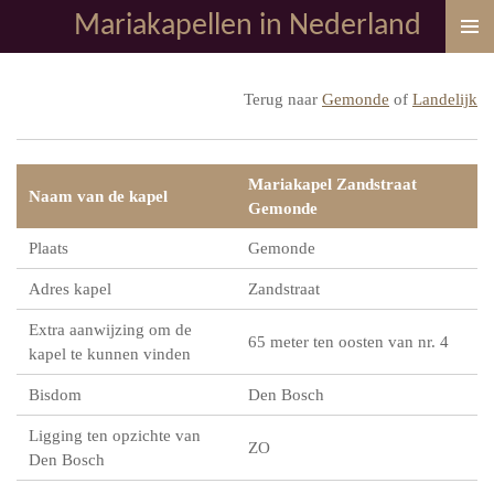
Mariakapellen in Nederland
Ga
direct
naar
Terug naar
Gemonde
of
Landelijk
de
hoofdinhoud
Mariakapel Zandstraat
Naam van de kapel
Gemonde
Plaats
Gemonde
Adres kapel
Zandstraat
Extra aanwijzing om de
65 meter ten oosten van nr. 4
kapel te kunnen vinden
Bisdom
Den Bosch
Ligging ten opzichte van
ZO
Den Bosch