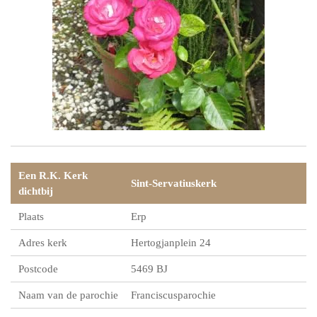
Een R.K. Kerk
Sint-Servatiuskerk
dichtbij
Plaats
Erp
Adres kerk
Hertogjanplein 24
Postcode
5469 BJ
Naam van de parochie
Franciscusparochie