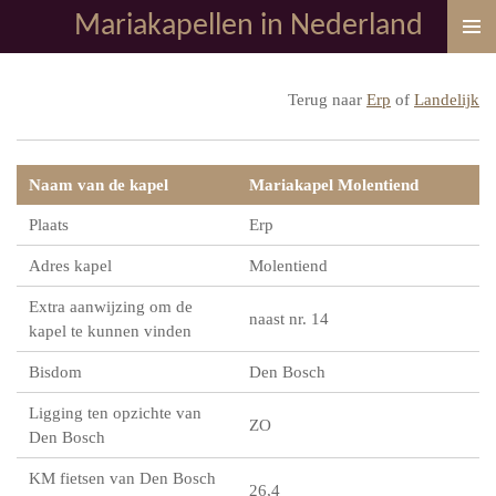
Mariakapellen in Nederland
Ga
direct
naar
Terug naar
Erp
of
Landelijk
de
hoofdinhoud
Naam van de kapel
Mariakapel Molentiend
Plaats
Erp
Adres kapel
Molentiend
Extra aanwijzing om de
naast nr. 14
kapel te kunnen vinden
Bisdom
Den Bosch
Ligging ten opzichte van
ZO
Den Bosch
KM fietsen van Den Bosch
26,4