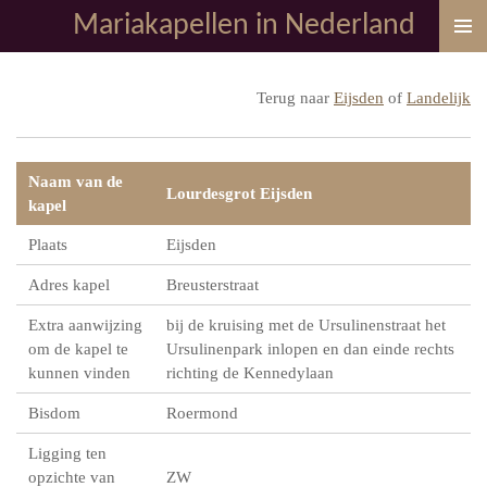
Mariakapellen in Nederland
Ga
direct
naar
Terug naar
Eijsden
of
Landelijk
de
hoofdinhoud
Naam van de
Lourdesgrot Eijsden
kapel
Plaats
Eijsden
Adres kapel
Breusterstraat
Extra aanwijzing
bij de kruising met de Ursulinenstraat het
om de kapel te
Ursulinenpark inlopen en dan einde rechts
kunnen vinden
richting de Kennedylaan
Bisdom
Roermond
Ligging ten
opzichte van
ZW