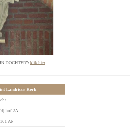
"MIJN DOCHTER":
klik hier
int Landricus Kerk
cht
rijthof 2A
101 AP