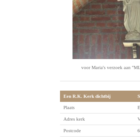
voor Maria's verzoek aan 
Een R.K. Kerk dichtbij
S
Plaats
E
Adres kerk
V
Postcode
6