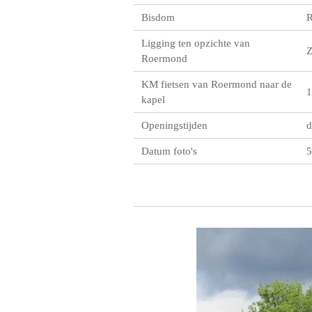
Bisdom
R
Ligging ten opzichte van
Roermond
KM fietsen van Roermond naar de
1
kapel
Openingstijden
d
Datum foto's
5