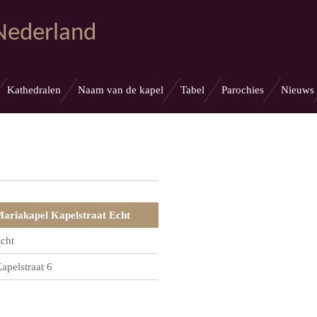
 Nederland
Kathedralen
Naam van de kapel
Tabel
Parochies
Nieuws
ariakapel Kapelstraat Echt
cht
apelstraat 6