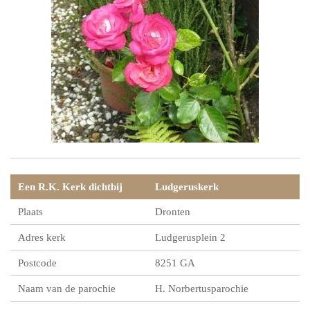
Een R.K. Kerk dichtbij
Ludgeruskerk
Plaats
Dronten
Adres kerk
Ludgerusplein 2
Postcode
8251 GA
Naam van de parochie
H. Norbertusparochie