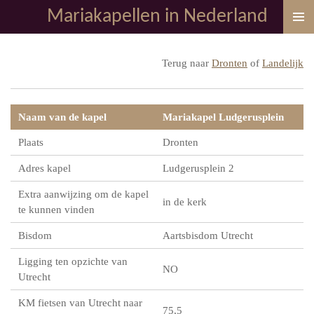
Mariakapellen in Nederland
Ga
direct
naar
Terug naar
Dronten
of
Landelijk
de
hoofdinhoud
Naam van de kapel
Mariakapel Ludgerusplein
Plaats
Dronten
Adres kapel
Ludgerusplein 2
Extra aanwijzing om de kapel
in de kerk
te kunnen vinden
Bisdom
Aartsbisdom Utrecht
Ligging ten opzichte van
NO
Utrecht
KM fietsen van Utrecht naar
75,5