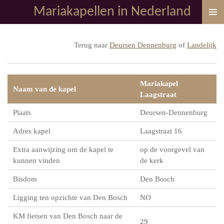
Mariakapellen in Nederland
Ga
direct
naar
Terug naar
Deursen Dennenburg
of
Landelijk
de
hoofdinhoud
Mariakapel
Naam van de kapel
Laagstraat
Plaats
Deursen-Dennenburg
Adres kapel
Laagstraat 16
Extra aanwijzing om de kapel te
op de voorgevel van
kunnen vinden
de kerk
Bisdom
Den Bosch
Ligging ten opzichte van Den Bosch
NO
KM fietsen van Den Bosch naar de
29