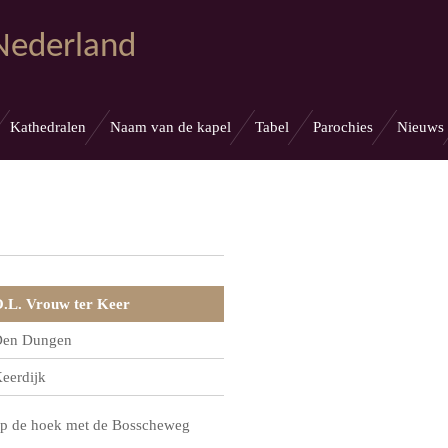
 Nederland
Kathedralen
Naam van de kapel
Tabel
Parochies
Nieuws
.L. Vrouw ter Keer
en Dungen
eerdijk
p de hoek met de Bosscheweg