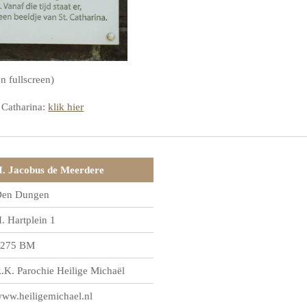
en fullscreen)
. Catharina:
klik hier
. Jacobus de Meerdere
en Dungen
. Hartplein 1
275 BM
.K. Parochie Heilige Michaël
ww.heiligemichael.nl