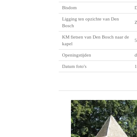
Bisdom
D
Ligging ten opzichte van Den
Bosch
KM fietsen van Den Bosch naar de
5
kapel
Openingstijden
d
Datum foto's
1