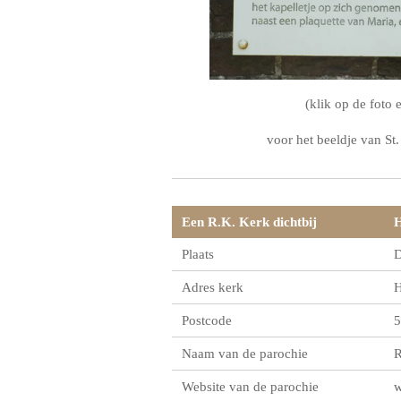
(klik op de foto 
voor het beeldje van St
Een R.K. Kerk dichtbij
H
Plaats
D
Adres kerk
H
Postcode
5
Naam van de parochie
R
Website van de parochie
w