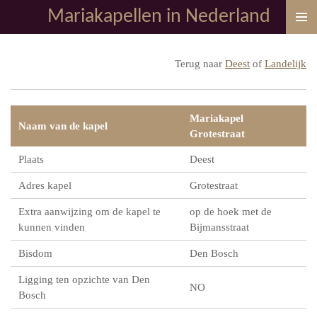
Mariakapellen in Nederland
Ga
direct
naar
Terug naar
Deest
of
Landelijk
de
hoofdinhoud
Mariakapel
Naam van de kapel
Grotestraat
Plaats
Deest
Adres kapel
Grotestraat
Extra aanwijzing om de kapel te
op de hoek met de
kunnen vinden
Bijmansstraat
Bisdom
Den Bosch
Ligging ten opzichte van Den
NO
Bosch