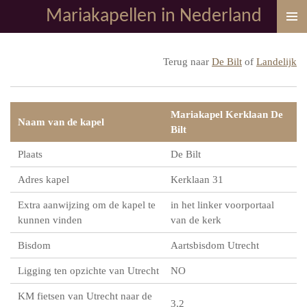
Mariakapellen in Nederland
Ga
direct
naar
Terug naar
De Bilt
of
Landelijk
de
hoofdinhoud
Mariakapel Kerklaan De
Naam van de kapel
Bilt
Plaats
De Bilt
Adres kapel
Kerklaan 31
Extra aanwijzing om de kapel te
in het linker voorportaal
kunnen vinden
van de kerk
Bisdom
Aartsbisdom Utrecht
Ligging ten opzichte van Utrecht
NO
KM fietsen van Utrecht naar de
3,2