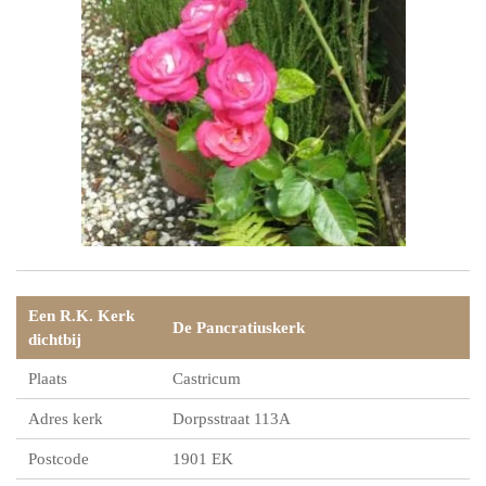
Een R.K. Kerk
De Pancratiuskerk
dichtbij
Plaats
Castricum
Adres kerk
Dorpsstraat 113A
Postcode
1901 EK