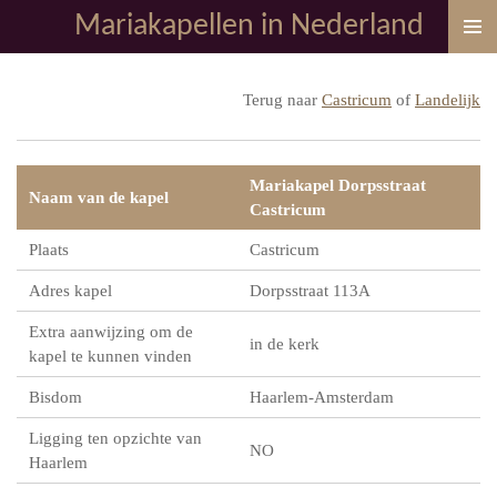
Mariakapellen in Nederland
Ga
direct
naar
Terug naar
Castricum
of
Landelijk
de
hoofdinhoud
Mariakapel Dorpsstraat
Naam van de kapel
Castricum
Plaats
Castricum
Adres kapel
Dorpsstraat 113A
Extra aanwijzing om de
in de kerk
kapel te kunnen vinden
Bisdom
Haarlem-Amsterdam
Ligging ten opzichte van
NO
Haarlem