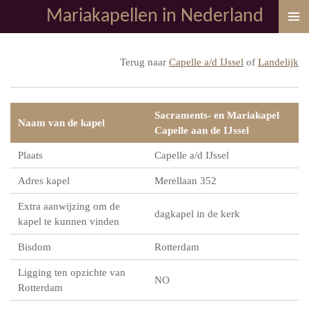
Mariakapellen in Nederland
Ga
direct
naar
Terug naar
Capelle a/d IJssel
of
Landelijk
de
hoofdinhoud
Sacraments- en Mariakapel
Naam van de kapel
Capelle aan de IJssel
Plaats
Capelle a/d IJssel
Adres kapel
Merellaan 352
Extra aanwijzing om de
dagkapel in de kerk
kapel te kunnen vinden
Bisdom
Rotterdam
Ligging ten opzichte van
NO
Rotterdam