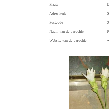
Plaats
B
Adres kerk
S
Postcode
3
Naam van de parochie
P
Website van de parochie
w