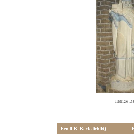
Heilige B
Een R.K. Kerk dichtbij
H