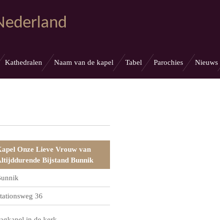
 Nederland
Kathedralen
Naam van de kapel
Tabel
Parochies
Nieuws
apel Onze Lieve Vrouw van
ltijddurende Bijstand Bunnik
unnik
tationsweg 36
agkapel in de kerk