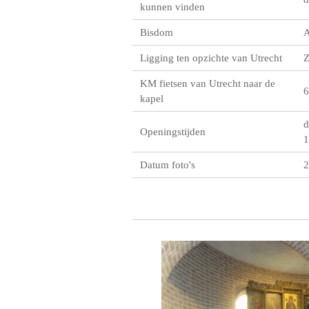
kunnen vinden
Bisdom
A
Ligging ten opzichte van Utrecht
KM fietsen van Utrecht naar de
6
kapel
d
Openingstijden
1
Datum foto's
2