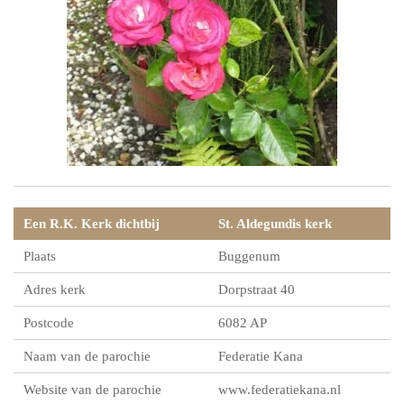
Een R.K. Kerk dichtbij
St. Aldegundis kerk
Plaats
Buggenum
Adres kerk
Dorpstraat 40
Postcode
6082 AP
Naam van de parochie
Federatie Kana
Website van de parochie
www.federatiekana.nl