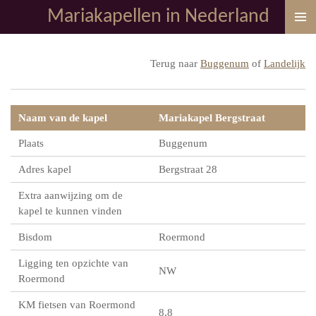
Mariakapellen in Nederland
Ga
direct
naar
Terug naar
Buggenum
of
Landelijk
de
hoofdinhoud
Naam van de kapel
Mariakapel Bergstraat
Plaats
Buggenum
Adres kapel
Bergstraat 28
Extra aanwijzing om de
kapel te kunnen vinden
Bisdom
Roermond
Ligging ten opzichte van
NW
Roermond
KM fietsen van Roermond
8,8