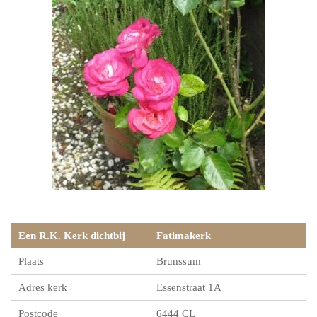
Een R.K. Kerk dichtbij
Fatimakerk
Plaats
Brunssum
Adres kerk
Essenstraat 1A
Postcode
6444 CL