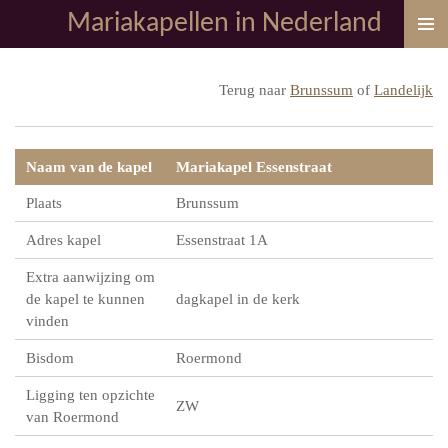
Mariakapellen in Nederland
Ga
direct
naar
Terug naar
Brunssum
of
Landelijk
de
hoofdinhoud
Naam van de kapel
Mariakapel Essenstraat
Plaats
Brunssum
Adres kapel
Essenstraat 1A
Extra aanwijzing om
de kapel te kunnen
dagkapel in de kerk
vinden
Bisdom
Roermond
Ligging ten opzichte
ZW
van Roermond