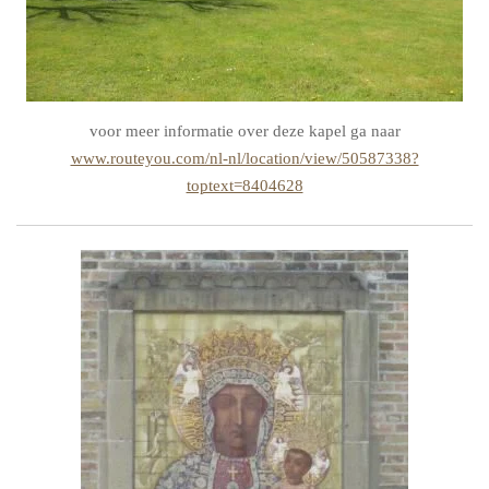
voor meer informatie over deze kapel ga naar
www.routeyou.com/nl-nl/location/view/50587338?
toptext=8404628