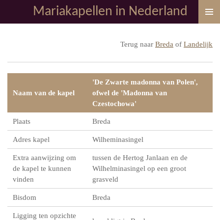
Mariakapellen in Nederland
Ga
direct
naar
Terug naar
Breda
of
Landelijk
de
hoofdinhoud
'De Zwarte madonna van Polen',
Naam van de kapel
ofwel de 'Madonna van
Czestochowa'
Plaats
Breda
Adres kapel
Wilheminasingel
Extra aanwijzing om
tussen de Hertog Janlaan en de
de kapel te kunnen
Wilhelminasingel op een groot
vinden
grasveld
Bisdom
Breda
Ligging ten opzichte