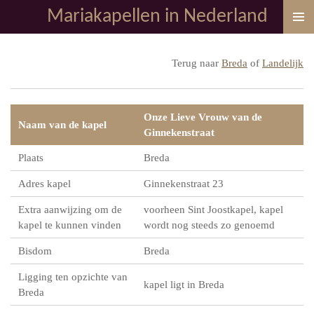
Mariakapellen in Nederland
Ga
direct
naar
Terug naar
Breda
of
Landelijk
de
hoofdinhoud
Onze Lieve Vrouw van de
Naam van de kapel
Ginnekenstraat
Plaats
Breda
Adres kapel
Ginnekenstraat 23
Extra aanwijzing om de
voorheen Sint Joostkapel, kapel
kapel te kunnen vinden
wordt nog steeds zo genoemd
Bisdom
Breda
Ligging ten opzichte van
kapel ligt in Breda
Breda