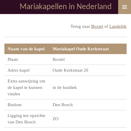
Mariakapellen in Nederland
Ga
direct
naar
Terug naar
Boxtel
of
Landelijk
de
hoofdinhoud
Naam van de kapel
Mariakapel Oude Kerkstraat
Plaats
Boxtel
Adres kapel
Oude Kerkstraat 20
Extra aanwijzing om
de kapel te kunnen
in de basiliek
vinden
Bisdom
Den Bosch
Ligging ten opzichte
ZO
van Den Bosch