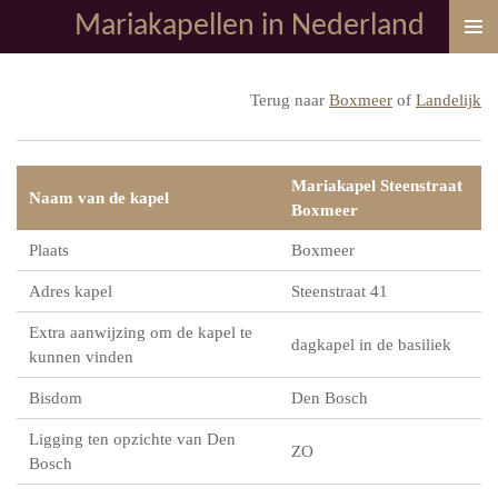
Mariakapellen in Nederland
Ga
direct
naar
Terug naar
Boxmeer
of
Landelijk
de
hoofdinhoud
Mariakapel Steenstraat
Naam van de kapel
Boxmeer
Plaats
Boxmeer
Adres kapel
Steenstraat 41
Extra aanwijzing om de kapel te
dagkapel in de basiliek
kunnen vinden
Bisdom
Den Bosch
Ligging ten opzichte van Den
ZO
Bosch