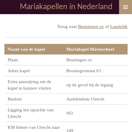
Mariakapellen in Nederland
Ga
direct
naar
Terug naar
Beuningen ov
of
Landelijk
de
hoofdinhoud
Naam van de kapel
Mariakapel Mariaschool
Plaats
Beuningen ov
Adres kapel
Beuningerstraat 63
Extra aanwijzing om de
op de gevel bij de ingang
kapel te kunnen vinden
Bisdom
Aartsbisdom Utrecht
Ligging ten opzichte van
NO
Utrecht
KM fietsen van Utrecht naar
149