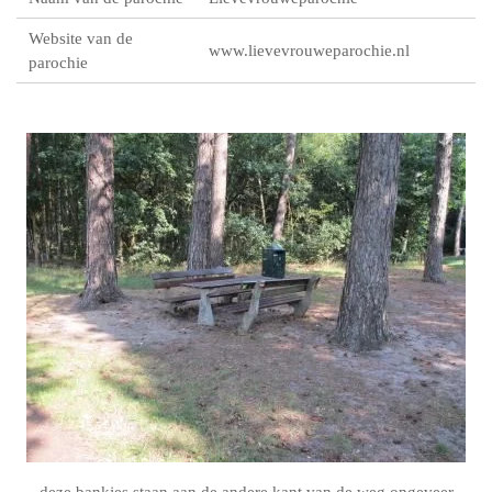
Website van de
www.lievevrouweparochie.nl
parochie