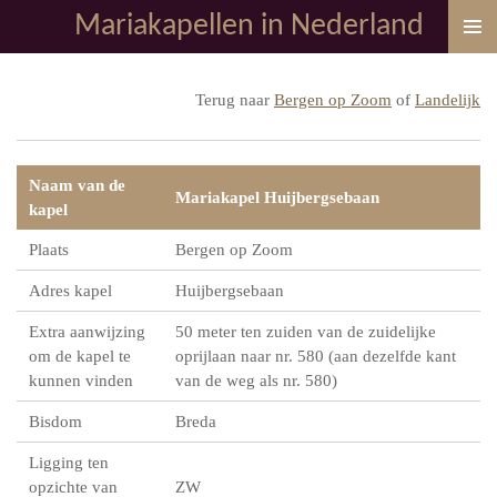
Mariakapellen in Nederland
Ga
direct
naar
Terug naar
Bergen op Zoom
of
Landelijk
de
hoofdinhoud
Naam van de
Mariakapel Huijbergsebaan
kapel
Plaats
Bergen op Zoom
Adres kapel
Huijbergsebaan
Extra aanwijzing
50 meter ten zuiden van de zuidelijke
om de kapel te
oprijlaan naar nr. 580 (aan dezelfde kant
kunnen vinden
van de weg als nr. 580)
Bisdom
Breda
Ligging ten
opzichte van
ZW