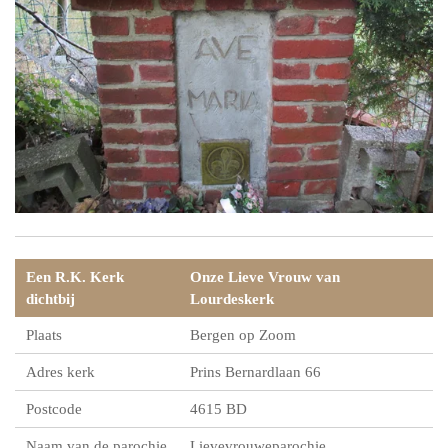
Een R.K. Kerk
Onze Lieve Vrouw van
dichtbij
Lourdeskerk
Plaats
Bergen op Zoom
Adres kerk
Prins Bernardlaan 66
Postcode
4615 BD
Naam van de parochie
Lievevrouweparochie