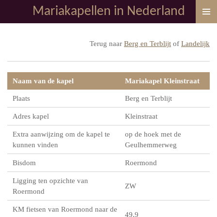
Mariakapellen in Nederland
Ga
direct
naar
Terug naar
Berg en Terblijt
of
Landelijk
de
hoofdinhoud
Naam van de kapel
Mariakapel Kleinstraat
Plaats
Berg en Terblijt
Adres kapel
Kleinstraat
Extra aanwijzing om de kapel te
op de hoek met de
kunnen vinden
Geulhemmerweg
Bisdom
Roermond
Ligging ten opzichte van
ZW
Roermond
KM fietsen van Roermond naar de
49,9