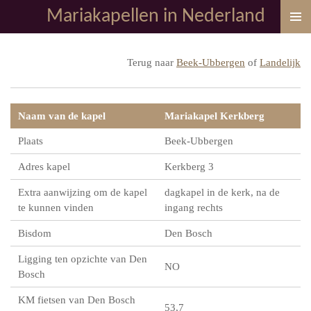
Mariakapellen in Nederland
Ga
direct
naar
Terug naar
Beek-Ubbergen
of
Landelijk
de
hoofdinhoud
Naam van de kapel
Mariakapel Kerkberg
Plaats
Beek-Ubbergen
Adres kapel
Kerkberg 3
Extra aanwijzing om de kapel
dagkapel in de kerk, na de
te kunnen vinden
ingang rechts
Bisdom
Den Bosch
Ligging ten opzichte van Den
NO
Bosch
KM fietsen van Den Bosch
53,7