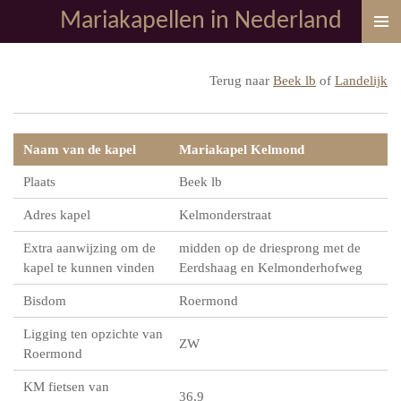
Mariakapellen in Nederland
Ga
direct
naar
Terug naar
Beek lb
of
Landelijk
de
hoofdinhoud
Naam van de kapel
Mariakapel Kelmond
Plaats
Beek lb
Adres kapel
Kelmonderstraat
Extra aanwijzing om de
midden op de driesprong met de
kapel te kunnen vinden
Eerdshaag en Kelmonderhofweg
Bisdom
Roermond
Ligging ten opzichte van
ZW
Roermond
KM fietsen van
36,9