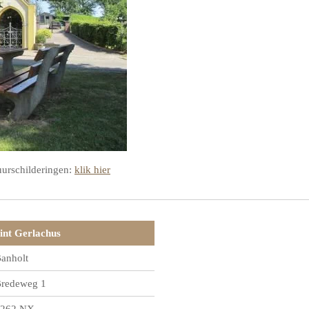
uurschilderingen:
klik hier
int Gerlachus
anholt
redeweg 1
262 NX