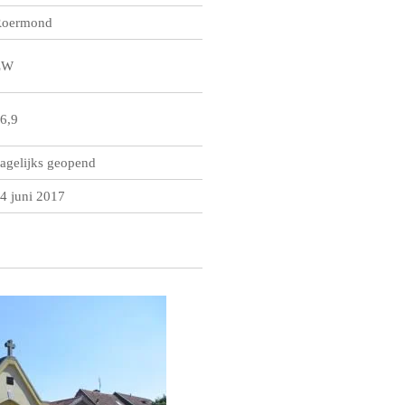
oermond
ZW
6,9
agelijks geopend
4 juni 2017