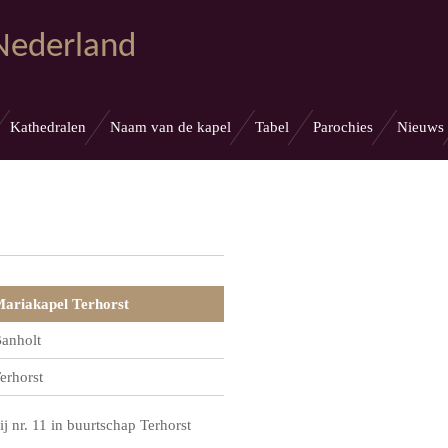
 Nederland
Kathedralen
Naam van de kapel
Tabel
Parochies
Nieuws
ariakapel Terhorst
anholt
erhorst
ij nr. 11 in buurtschap Terhorst