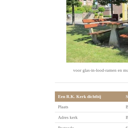
voor glas-in-lood-ramen en m
Een R.K. Kerk dichtbij
S
Plaats
B
Adres kerk
B
Postcode
6