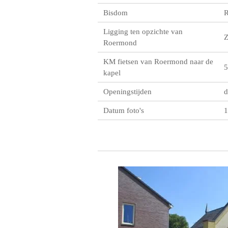
Bisdom
R
Ligging ten opzichte van
Roermond
KM fietsen van Roermond naar de
5
kapel
Openingstijden
d
Datum foto's
1