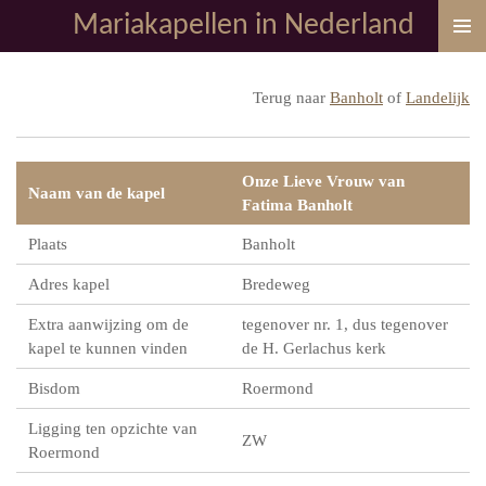
Mariakapellen in Nederland
Ga
direct
naar
Terug naar
Banholt
of
Landelijk
de
hoofdinhoud
Onze Lieve Vrouw van
Naam van de kapel
Fatima Banholt
Plaats
Banholt
Adres kapel
Bredeweg
Extra aanwijzing om de
tegenover nr. 1, dus tegenover
kapel te kunnen vinden
de H. Gerlachus kerk
Bisdom
Roermond
Ligging ten opzichte van
ZW
Roermond