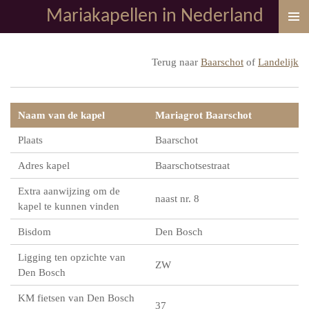
Mariakapellen in Nederland
Ga
direct
naar
Terug naar
Baarschot
of
Landelijk
de
hoofdinhoud
Naam van de kapel
Mariagrot Baarschot
Plaats
Baarschot
Adres kapel
Baarschotsestraat
Extra aanwijzing om de
naast nr. 8
kapel te kunnen vinden
Bisdom
Den Bosch
Ligging ten opzichte van
ZW
Den Bosch
KM fietsen van Den Bosch
37