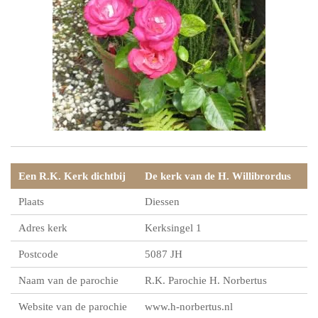
Een R.K. Kerk dichtbij
De kerk van de H. Willibrordus
Plaats
Diessen
Adres kerk
Kerksingel 1
Postcode
5087 JH
Naam van de parochie
R.K. Parochie H. Norbertus
Website van de parochie
www.h-norbertus.nl