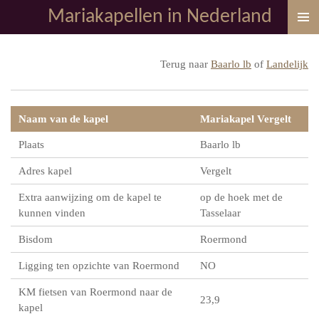
Mariakapellen in Nederland
Ga
direct
naar
Terug naar
Baarlo lb
of
Landelijk
de
hoofdinhoud
Naam van de kapel
Mariakapel Vergelt
Plaats
Baarlo lb
Adres kapel
Vergelt
Extra aanwijzing om de kapel te
op de hoek met de
kunnen vinden
Tasselaar
Bisdom
Roermond
Ligging ten opzichte van Roermond
NO
KM fietsen van Roermond naar de
23,9
kapel