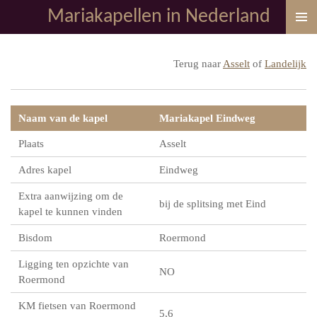
Mariakapellen in Nederland
Ga
direct
naar
Terug naar
Asselt
of
Landelijk
de
hoofdinhoud
Naam van de kapel
Mariakapel Eindweg
Plaats
Asselt
Adres kapel
Eindweg
Extra aanwijzing om de
bij de splitsing met Eind
kapel te kunnen vinden
Bisdom
Roermond
Ligging ten opzichte van
NO
Roermond
KM fietsen van Roermond
5,6