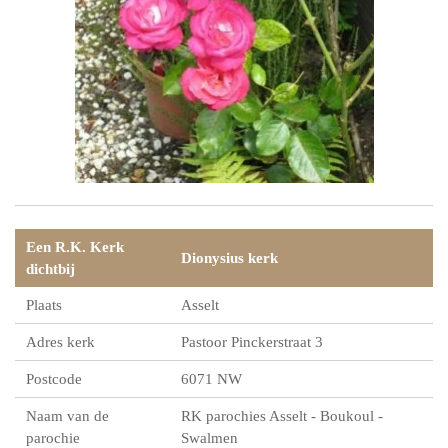
Een R.K. Kerk
Dionysius kerk
dichtbij
Plaats
Asselt
Adres kerk
Pastoor Pinckerstraat 3
Postcode
6071 NW
Naam van de
RK parochies Asselt - Boukoul -
parochie
Swalmen