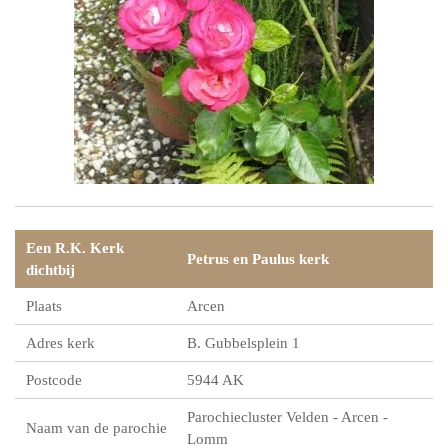
Een R.K. Kerk
Petrus en Paulus kerk
dichtbij
Plaats
Arcen
Adres kerk
B. Gubbelsplein 1
Postcode
5944 AK
Parochiecluster Velden - Arcen -
Naam van de parochie
Lomm