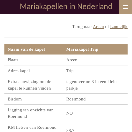
Mariakapellen in Nederland
Ga
direct
naar
Terug naar
Arcen
of
Landelijk
de
hoofdinhoud
Naam van de kapel
Mariakapel Trip
Plaats
Arcen
Adres kapel
Trip
Extra aanwijzing om de
tegenover nr. 3 in een klein
kapel te kunnen vinden
parkje
Bisdom
Roermond
Ligging ten opzichte van
NO
Roermond
KM fietsen van Roermond
38,7