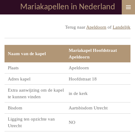
Mariakapellen in Nederland
Ga
direct
naar
Terug naar
Apeldoorn
of
Landelijk
de
hoofdinhoud
Mariakapel Hoofdstraat
Naam van de kapel
Apeldoorn
Plaats
Apeldoorn
Adres kapel
Hoofdstraat 18
Extra aanwijzing om de kapel
in de kerk
te kunnen vinden
Bisdom
Aartsbisdom Utrecht
Ligging ten opzichte van
NO
Utrecht