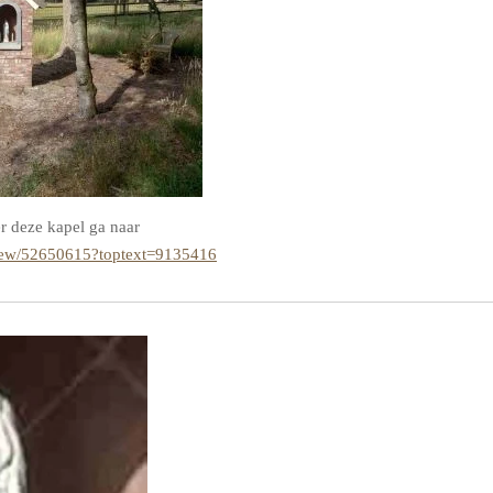
r deze kapel ga naar
view/52650615?toptext=9135416