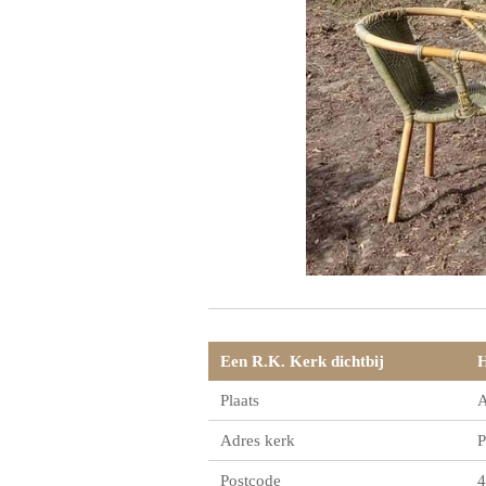
Een R.K. Kerk dichtbij
H
Plaats
A
Adres kerk
P
Postcode
4