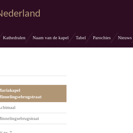
 Nederland
Kathedralen
Naam van de kapel
Tabel
Parochies
Nieuws
ariakapel
innelingsebrugstraat
chtmaal
innelingsebrugstraat
ij nr. 7