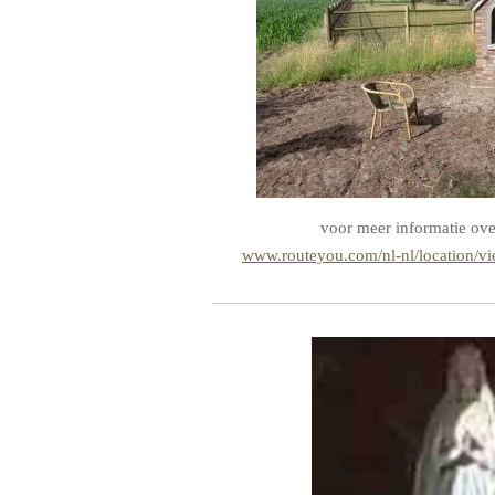
voor meer informatie ove
www.routeyou.com/nl-nl/location/