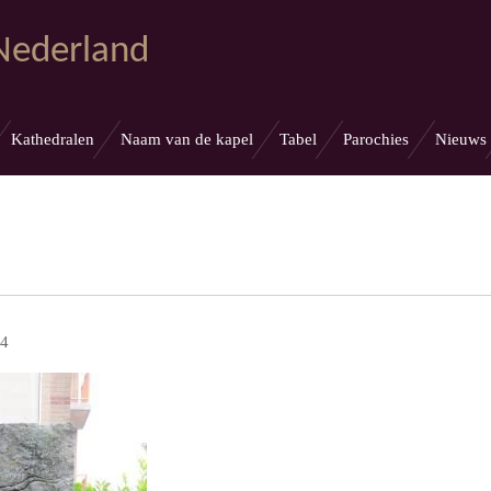
 Nederland
Kathedralen
Naam van de kapel
Tabel
Parochies
Nieuws
 4