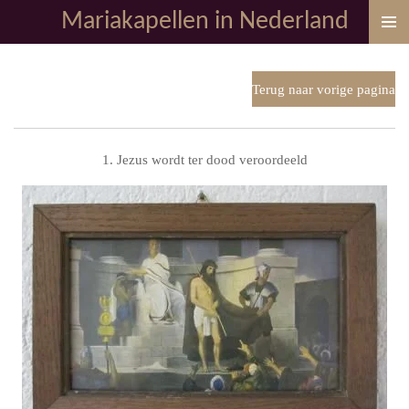
Mariakapellen in Nederland
Ga
direct
naar
de
Terug naar vorige pagina
hoofdinhoud
1. Jezus wordt ter dood veroordeeld