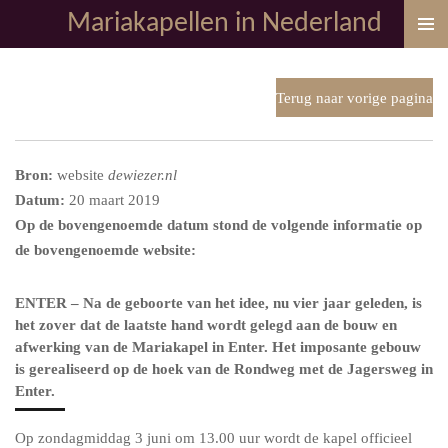
Mariakapellen in Nederland
Ga
direct
naar
de
Terug naar vorige pagina
hoofdinhoud
Bron:
website
dewiezer.nl
Datum:
20 maart 2019
Op de bovengenoemde datum stond de volgende informatie op
de bovengenoemde website:
ENTER – Na de geboorte van het idee, nu vier jaar geleden, is
het zover dat de laatste hand wordt gelegd aan de bouw en
afwerking van de Mariakapel in Enter. Het imposante gebouw
is gerealiseerd op de hoek van de Rondweg met de Jagersweg in
Enter.
Op zondagmiddag 3 juni om 13.00 uur wordt de kapel officieel